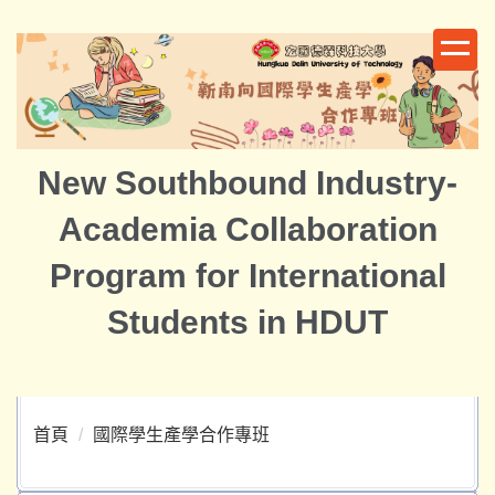
跳
到
主
要
內
容
New Southbound Industry-
區
Academia Collaboration
Program for International
Students in HDUT
首頁
國際學生產學合作專班