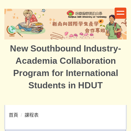
跳
到
主
要
內
容
New Southbound Industry-
區
Academia Collaboration
Program for International
Students in HDUT
首頁
課程表