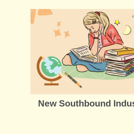
跳
到
主
要
內
容
區
New Southbound Indust